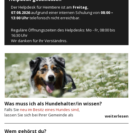
Der Helpdesk für Heimtiere ist am
Freitag,
07.08.2026
aufgrund einer internen Schulung von
08:00 –
13:00
Uhr
telefonisch nicht erreichbar.
Reguläre Öffnungszeiten des Helpdesks: Mo - Fr, 08:00 bis
16:30 Uhr
Wir danken für Ihr Verständnis.
Was muss ich als Hundehalter/in wissen?
Falls Sie
neu im Besitz eines Hundes sind
,
lassen Sie sich bei Ihrer Gemeinde als
weiterlesen
Hundehalter auf Amicus registrieren. Ihre
Benutzerdaten (Personen-ID) und das
Wem gehörst du?
Passwort erhalten Sie danach per Post