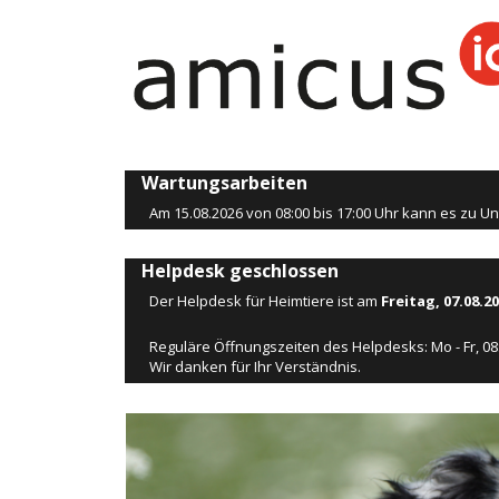
Wartungsarbeiten
Am 15.08.2026 von 08:00 bis 17:00 Uhr kann es zu
Helpdesk geschlossen
Der Helpdesk für Heimtiere ist am
Freitag, 07.08.2
Reguläre Öffnungszeiten des Helpdesks: Mo - Fr, 08:
Wir danken für Ihr Verständnis.