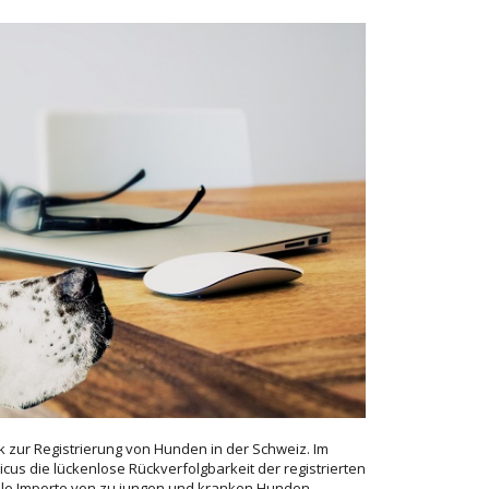
 von
rlegt
me»
hrem
ter zur
auf den
k zur Registrierung von Hunden in der Schweiz. Im
cus die lückenlose Rückverfolgbarkeit der registrierten
ale Importe von zu jungen und kranken Hunden