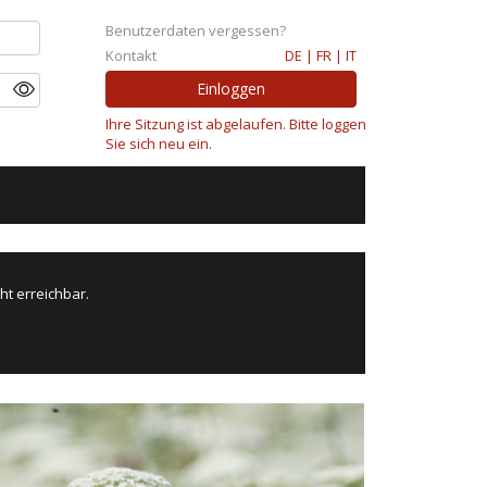
Benutzerdaten vergessen?
Kontakt
DE |
FR |
IT
Ihre Sitzung ist abgelaufen. Bitte loggen
Sie sich neu ein.
ht erreichbar.