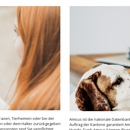
ns aber vor Weitergabe an den neuen Hundehalter – vom Tierarzt einen
 anschliessend den Hund in Amicus.
n Sie innerhalb von zehn Tagen nach der Einfuhr dessen Kennzeichnung
 sind Hunde, die für Ferien oder einen Kurzaufenthalt vorübergehend
swort anfordern. Falls in Ihrem Benutzerkonto keine E-Mail-Adresse hinte
bei Ihrer Wohngemeinde. Bitte halten Sie Ihre Personen-ID bereit.
 aus einer «Weitergabe» durch den bisherigen Halter und einer «Übernah
chsel aktiv in ihrem Benutzerkonto bestätigen.
or- und Nachname des neuen Besitzers in Erfahrung. Loggen Sie sich in I
henden Tierdetail eine «Weitergabe». Der Hund steht nun beim neuen Hal
onto ein und klicken Sie im Register «Übernahme innerhalb der Schweiz» 
echsel abgeschlossen.
raxen, Tierheimen oder bei der
Amicus ist die nationale Datenban
erin oder dem Halter zurückgegeben
Auftrag der Kantone garantiert Ami
sonsten sind Sie verpflichtet,
Hunde. Dank Amicus können illeg